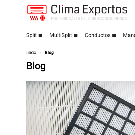
Split
MultiSplit
Conductos
Man
Inicio
Blog
»
Blog