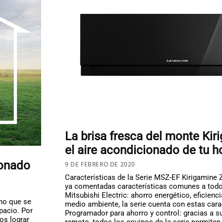
La brisa fresca del monte Kir
el aire acondicionado de tu ho
ionado
9 DE FEBRERO DE 2020
Características de la Serie MSZ-EF Kirigamine
ya comentadas características comunes a todo
Mitsubishi Electric: ahorro energético, eficienc
no que se
medio ambiente, la serie cuenta con estas carac
pacio. Por
Programador para ahorro y control: gracias a 
mos lograr
remoto, todos los equipos de la serie permite