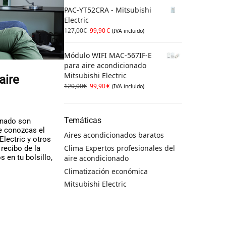
PAC-YT52CRA - Mitsubishi
Electric
127,00
€
99,90
€
(IVA incluido)
Módulo WIFI MAC-567IF-E
para aire acondicionado
Mitsubishi Electric
aire
120,00
€
99,90
€
(IVA incluido)
Temáticas
ionado son
e conozcas el
Aires acondicionados baratos
lectric y otros
Clima Expertos profesionales del
 recibo de la
 en tu bolsillo,
aire acondicionado
Climatización económica
Mitsubishi Electric