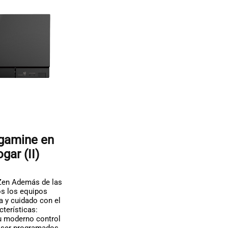
igamine en
gar (II)
 Zen Además de las
s los equipos
ia y cuidado con el
terísticas:
su moderno control
n ser programados