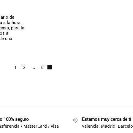
ario de
a a la hora
casa, para la
mos a
 de una
1
2
…
6
o 100% seguro
Estamos muy cerca de ti
nsferencia / MasterCard / Visa
Valencia, Madrid, Barcelon