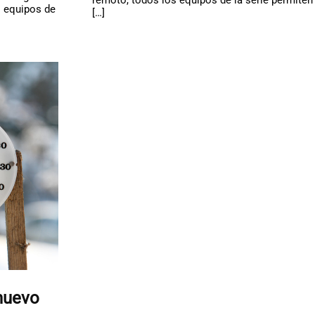
s equipos de
[…]
nuevo