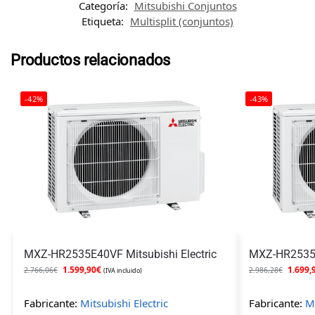
Categoría:
Mitsubishi Conjuntos
Etiqueta:
Multisplit (conjuntos)
Productos relacionados
-42%
-43%
MXZ-HR2535E40VF Mitsubishi Electric
MXZ-HR2535E5
1.599,90
€
1.699,
2.766,06
€
2.986,28
€
(IVA incluido)
Fabricante:
Mitsubishi Electric
Fabricante:
Mi