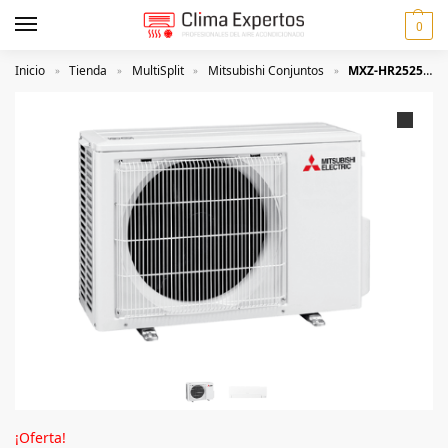
0
Inicio
Tienda
MultiSplit
Mitsubishi Conjuntos
MXZ-HR2525E40VF Mitsubishi Electric
»
»
»
»
¡Oferta!