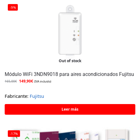
-9%
Out of stock
Módulo WiFi 3NDN9018 para aires acondicionados Fujitsu
149,90
€
165,00
€
(IVA incluido)
Fabricante:
Fujitsu
Leer más
-17%