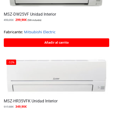
MSZ-DW25VF Unidad Interior
299,90
€
490,05
€
(IVA incluido)
Fabricante:
Mitsubishi Electric
Añadir al carrito
-32%
MSZ-HR35VFK Unidad Interior
349,90
€
517,88
€