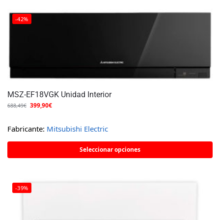
-42%
MSZ-EF18VGK Unidad Interior
399,90
€
688,49
€
Fabricante:
Mitsubishi Electric
Seleccionar opciones
-39%