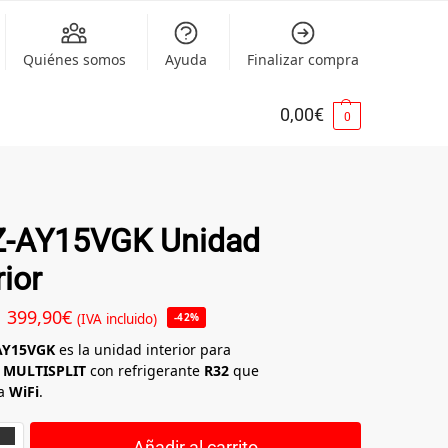
Quiénes somos
Ayuda
Finalizar compra
0,00
€
0
-AY15VGK Unidad
rior
399,90
€
(IVA incluido)
-42%
AY15VGK
es la unidad interior para
s
MULTISPLIT
con refrigerante
R32
que
ra
WiFi
.
Añadir al carrito