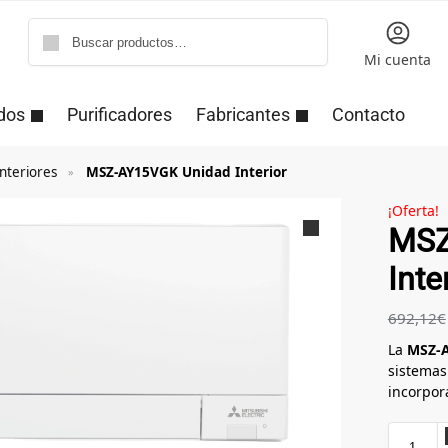
Buscar
Mi cuenta
dos
Purificadores
Fabricantes
Contacto
nteriores
MSZ-AY15VGK Unidad Interior
»
¡Oferta!
MSZ
Inte
692,12
€
La
MSZ-
sistema
incorpo