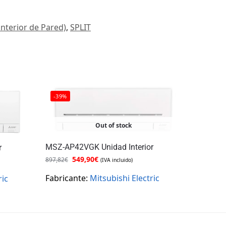
interior de Pared)
,
SPLIT
-39%
Out of stock
MSZ-AP42VGK Unidad Interior
r
549,90
€
897,82
€
(IVA incluido)
Fabricante:
Mitsubishi Electric
ric