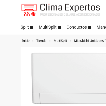
Split
MultiSplit
Conductos
Man
Inicio
Tienda
MultiSplit
Mitsubishi Unidades I
»
»
»