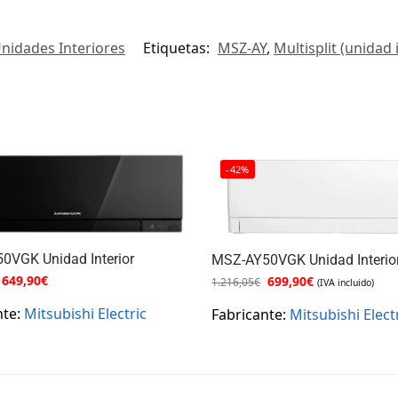
Unidades Interiores
Etiquetas:
MSZ-AY
,
Multisplit (unidad 
-42%
0VGK Unidad Interior
MSZ-AY50VGK Unidad Interio
649,90
€
699,90
€
1.216,05
€
(IVA incluido)
nte:
Mitsubishi Electric
Fabricante:
Mitsubishi Elect