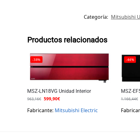
Categoría:
Mitsubishi 
Productos relacionados
-38%
-44%
MSZ-LN18VG Unidad Interior
MSZ-EF5
599,90
€
963,16
€
1.166,44
€
Fabricante:
Mitsubishi Electric
Fabrica