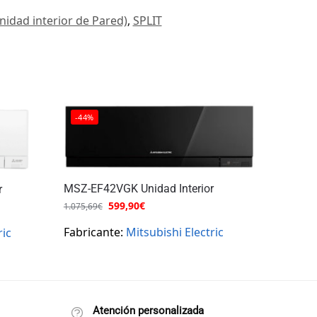
unidad interior de Pared)
,
SPLIT
-44%
MSZ-EF42VGK Unidad Interior
r
599,90
€
1.075,69
€
Fabricante:
Mitsubishi Electric
ric
Atención personalizada