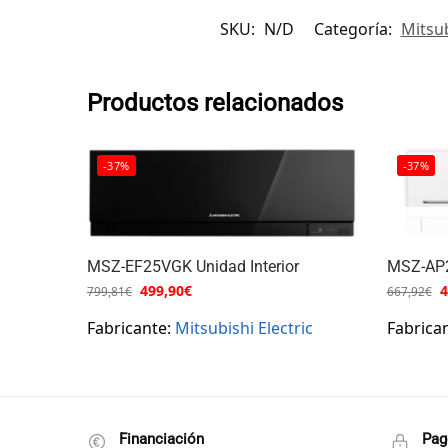
SKU:
N/D
Categoría:
Mitsub
Productos relacionados
-37%
-37%
MSZ-EF25VGK Unidad Interior
MSZ-AP2
499,90
€
4
799,81
€
667,92
€
Fabricante:
Mitsubishi Electric
Fabrica
Financiación
Pag