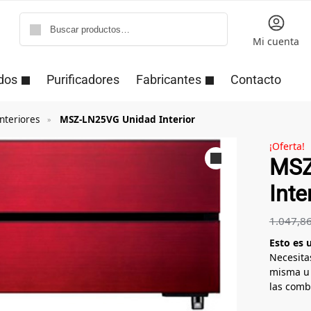
Buscar
Mi cuenta
dos
Purificadores
Fabricantes
Contacto
nteriores
MSZ-LN25VG Unidad Interior
»
¡Oferta!
MSZ
Inte
1.047,8
Esto es 
Necesita
misma u 
las comb