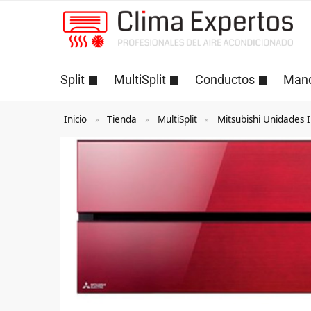
Split
MultiSplit
Conductos
Man
Inicio
Tienda
MultiSplit
Mitsubishi Unidades I
»
»
»