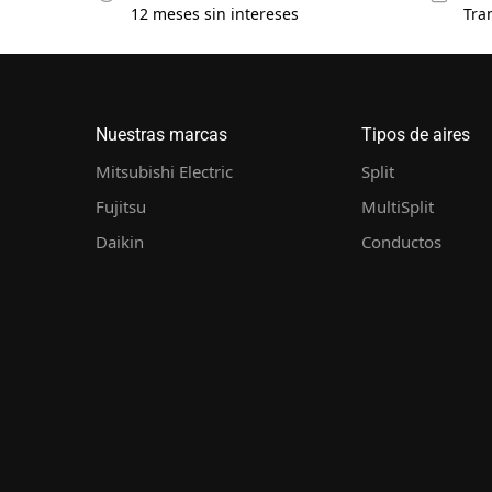
12 meses sin intereses
Tra
Nuestras marcas
Tipos de aires
Mitsubishi Electric
Split
Fujitsu
MultiSplit
Daikin
Conductos