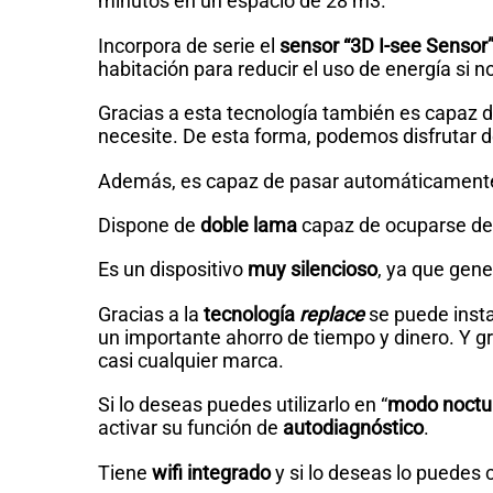
minutos en un espacio de 28 m3.
Incorpora de serie el
sensor “3D I-see Sensor
habitación para reducir el uso de energía si n
Gracias a esta tecnología también es capaz de
necesite. De esta forma, podemos disfruta
Además, es capaz de pasar automáticamente 
Dispone de
doble lama
capaz de ocuparse de d
Es un dispositivo
muy silencioso
, ya que gen
Gracias a la
tecnología
replace
se puede insta
un importante ahorro de tiempo y dinero. Y g
casi cualquier marca.
Si lo deseas puedes utilizarlo en “
modo noctu
activar su función de
autodiagnóstico
.
Tiene
wifi integrado
y si lo deseas lo puedes 