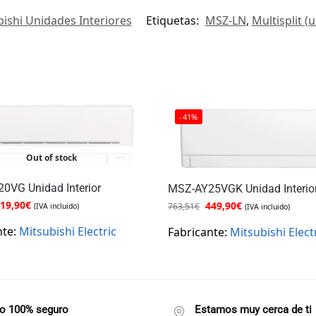
ishi Unidades Interiores
Etiquetas:
MSZ-LN
,
Multisplit (
-41%
Out of stock
0VG Unidad Interior
MSZ-AY25VGK Unidad Interio
19,90
€
449,90
€
763,51
€
(IVA incluido)
(IVA incluido)
nte:
Mitsubishi Electric
Fabricante:
Mitsubishi Elect
o 100% seguro
Estamos muy cerca de ti