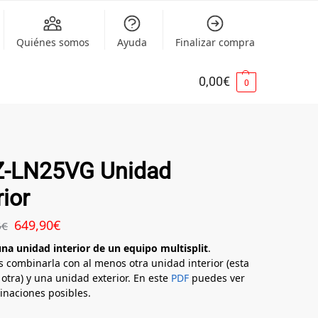
Quiénes somos
Ayuda
Finalizar compra
0,00
€
0
-LN25VG Unidad
rior
649,90
€
6
€
una unidad interior de un equipo multisplit
.
s combinarla con al menos otra unidad interior (esta
otra) y una unidad exterior. En este
PDF
puedes ver
inaciones posibles.