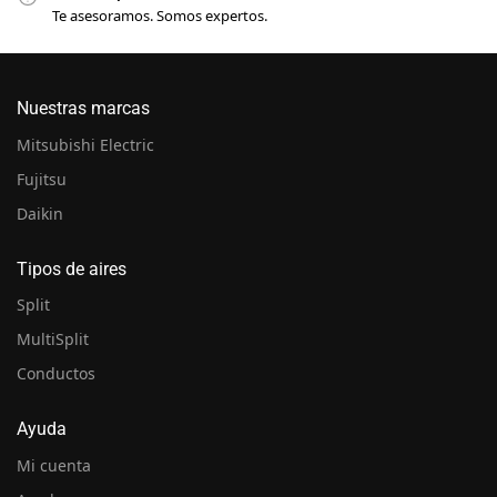
Te asesoramos. Somos expertos.
Nuestras marcas
Mitsubishi Electric
Fujitsu
Daikin
Tipos de aires
Split
MultiSplit
Conductos
Ayuda
Mi cuenta