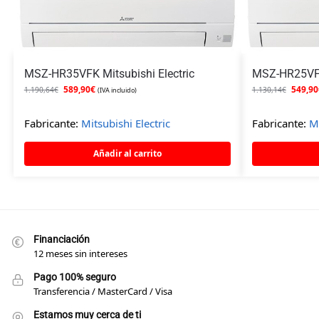
MSZ-HR35VFK Mitsubishi Electric
MSZ-HR25VFK 
589,90
€
549,90
1.190,64
€
1.130,14
€
(IVA incluido)
Fabricante:
Mitsubishi Electric
Fabricante:
Mi
Añadir al carrito
Financiación
12 meses sin intereses
Pago 100% seguro
Transferencia / MasterCard / Visa
Estamos muy cerca de ti