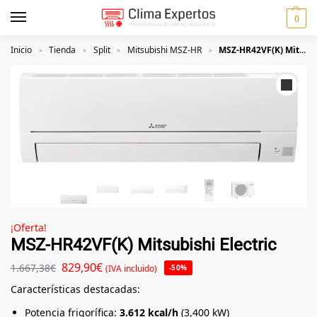
0
Inicio
Tienda
Split
Mitsubishi MSZ-HR
MSZ-HR42VF(K) Mitsubishi Electric
»
»
»
»
¡Oferta!
MSZ-HR42VF(K) Mitsubishi Electric
829,90
€
1.667,38
€
(IVA incluido)
-50%
Características destacadas:
Potencia frigorífica:
3.612 kcal/h
(3,400 kW)