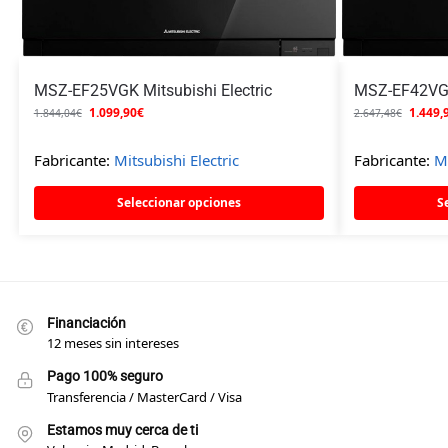
MSZ-EF25VGK Mitsubishi Electric
MSZ-EF42VGK 
1.099,90
€
1.449,
1.844,04
€
2.647,48
€
Fabricante:
Mitsubishi Electric
Fabricante:
Mi
Seleccionar opciones
S
Financiación
12 meses sin intereses
Pago 100% seguro
Transferencia / MasterCard / Visa
Estamos muy cerca de ti