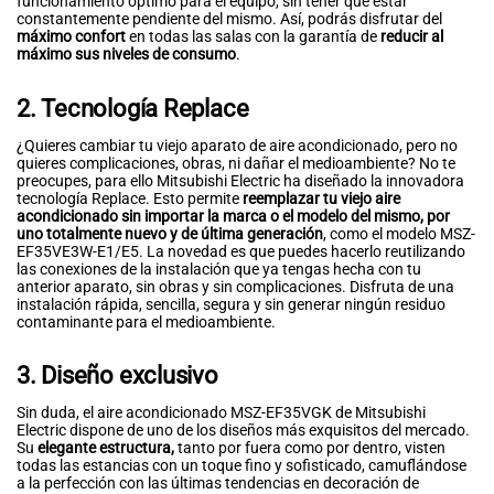
funcionamiento óptimo para el equipo, sin tener que estar
constantemente pendiente del mismo. Así, podrás disfrutar del
máximo confort
en todas las salas con la garantía de
reducir al
máximo sus niveles de consumo
.
2. Tecnología Replace
¿Quieres cambiar tu viejo aparato de aire acondicionado, pero no
quieres complicaciones, obras, ni dañar el medioambiente? No te
preocupes, para ello Mitsubishi Electric ha diseñado la innovadora
tecnología Replace. Esto permite
reemplazar tu viejo aire
acondicionado sin importar la marca o el modelo del mismo, por
uno totalmente nuevo y de última generación
, como el modelo MSZ-
EF35VE3W-E1/E5. La novedad es que puedes hacerlo reutilizando
las conexiones de la instalación que ya tengas hecha con tu
anterior aparato, sin obras y sin complicaciones. Disfruta de una
instalación rápida, sencilla, segura y sin generar ningún residuo
contaminante para el medioambiente.
3. Diseño exclusivo
Sin duda, el aire acondicionado MSZ-EF35VGK de Mitsubishi
Electric dispone de uno de los diseños más exquisitos del mercado.
Su
elegante estructura,
tanto por fuera como por dentro, visten
todas las estancias con un toque fino y sofisticado, camuflándose
a la perfección con las últimas tendencias en decoración de