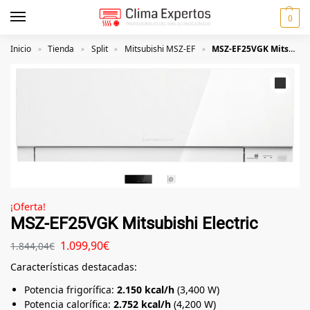
0
Inicio
Tienda
Split
Mitsubishi MSZ-EF
MSZ-EF25VGK Mitsubishi Electric
»
»
»
»
¡Oferta!
MSZ-EF25VGK Mitsubishi Electric
1.099,90
€
1.844,04
€
Características destacadas:
Potencia frigorífica:
2.150 kcal/h
(3,400 W)
Potencia calorífica:
2.752 kcal/h
(4,200 W)