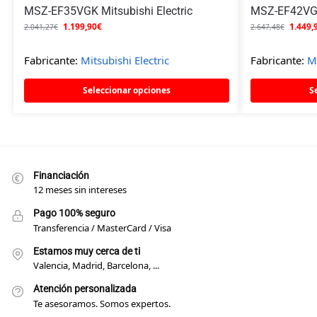
MSZ-EF35VGK Mitsubishi Electric
MSZ-EF42VGK 
1.199,90
€
1.449,
2.041,27
€
2.647,48
€
Fabricante:
Mitsubishi Electric
Fabricante:
Mi
Seleccionar opciones
S
Financiación
12 meses sin intereses
Pago 100% seguro
Transferencia / MasterCard / Visa
Estamos muy cerca de ti
Valencia, Madrid, Barcelona, ...
Atención personalizada
Te asesoramos. Somos expertos.