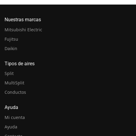
Nuestras marcas
Mitsubishi Electric
Fujitsu
Daikin
Tipos de aires
Split
MultiSplit
Conductos
Ayuda
Mi cuenta
Ayuda