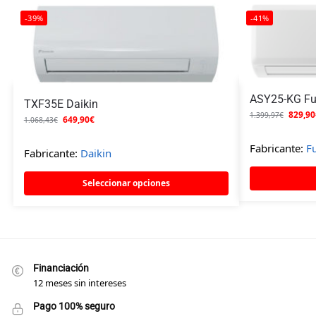
-39%
-41%
ASY25-KG Fuj
TXF35E Daikin
829,90
1.399,97
€
649,90
€
1.068,43
€
Fabricante:
Fu
Fabricante:
Daikin
Seleccionar opciones
Financiación
12 meses sin intereses
Pago 100% seguro