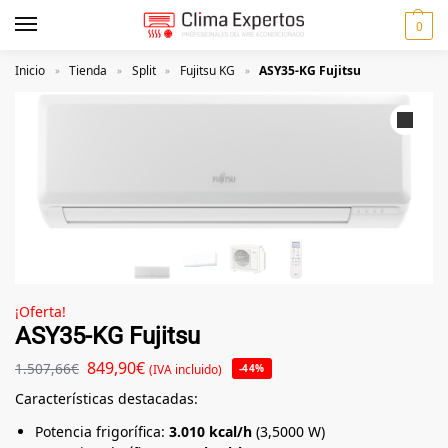
0
Inicio
Tienda
Split
Fujitsu KG
ASY35-KG Fujitsu
»
»
»
»
¡Oferta!
ASY35-KG Fujitsu
849,90
€
1.507,66
€
(IVA incluido)
-44%
Características destacadas:
Potencia frigorífica:
3.010 kcal/h
(3,5000 W)