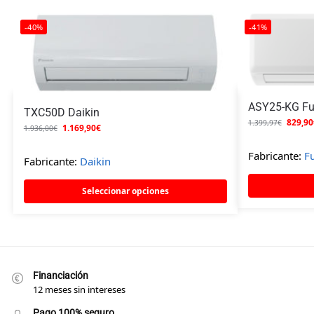
-40%
-41%
ASY25-KG Fuj
TXC50D Daikin
829,90
1.399,97
€
1.169,90
€
1.936,00
€
Fabricante:
Fu
Fabricante:
Daikin
Seleccionar opciones
Financiación
12 meses sin intereses
Pago 100% seguro