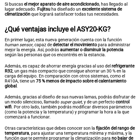
Si buscas
el mejor aparato de aire acondicionado
, has llegado al
lugar adecuado.
Fujitsu
ha diseñado un
excelente sistema de
climatización
que logrará satisfacer todas tus necesidades.
¿Qué ventajas incluye el ASY20-KG?
En primer lugar, esta nueva generación cuenta con la función
human sensor
, capaz de
detectar el movimiento
para administrar
mejor la energía. Así, podrás
aumentar o disminuir la potencia
según las personas que os encontréis en la estancia.
Además, es capaz de ahorrar energía gracias al uso del
refrigerante
R32
, un gas más compacto que consigue ahorrar un 30 % en la
carga del equipo. En comparación con otros sistemas, como el
R410A, tiene un
75 % menos de impacto sobre el calentamiento
global
.
Además, gracias al diseño de sus nuevas lamas, podrás disfrutar de
un modo silencioso, llamado
super quiet
, y de un perfecto
control
wifi
. Por otro lado, también podrás modificar diversos parámetros
(como la potencia y la temperatura) y programar la hora a la que
comenzará a funcionar.
Otras características que debes conocer son la
fijación del rango de
temperatura
, para ajustar una temperatura mínima y máxima, y la
función que te permite programar la climatización para
no bajar de