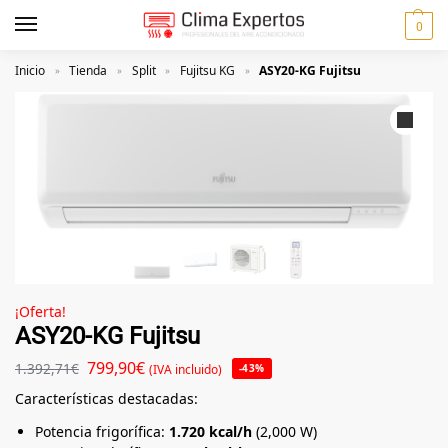
0
Inicio
Tienda
Split
Fujitsu KG
ASY20-KG Fujitsu
»
»
»
»
¡Oferta!
ASY20-KG Fujitsu
799,90
€
1.392,71
€
(IVA incluido)
-43%
Características destacadas:
Potencia frigorífica:
1.720 kcal/h
(2,000 W)