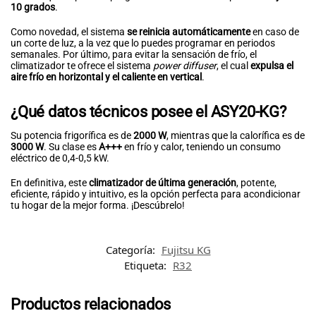
10 grados
.
Como novedad, el sistema
se reinicia automáticamente
en caso de
un corte de luz, a la vez que lo puedes programar en periodos
semanales. Por último, para evitar la sensación de frío, el
climatizador te ofrece el sistema
power diffuser
, el cual
expulsa el
aire frío en horizontal y el caliente en vertical
.
¿Qué datos técnicos posee el ASY20-KG?
Su potencia frigorífica es de
2000 W
, mientras que la calorífica es de
3000 W
. Su clase es
A+++
en frío y calor, teniendo un consumo
eléctrico de 0,4-0,5 kW.
En definitiva, este
climatizador de última generación
, potente,
eficiente, rápido y intuitivo, es la opción perfecta para acondicionar
tu hogar de la mejor forma. ¡Descúbrelo!
Categoría:
Fujitsu KG
Etiqueta:
R32
Productos relacionados