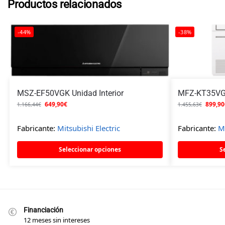
Productos relacionados
-44%
-38%
MSZ-EF50VGK Unidad Interior
MFZ-KT35VG U
649,90
€
899,90
1.166,44
€
1.455,63
€
Fabricante:
Mitsubishi Electric
Fabricante:
Mi
Seleccionar opciones
S
Financiación
12 meses sin intereses