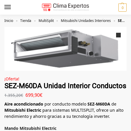
0
Inicio
Tienda
MultiSplit
Mitsubishi Unidades Interiores
SEZ-M60DA Unidad Interior Conductos
»
»
»
»
¡Oferta!
SEZ-M60DA Unidad Interior Conductos
699,90
€
1.355,20
€
Aire acondicionado
por conducto modelo
SEZ-M60DA
de
Mitsubishi Electric
para sistemas MULTISPLIT, ofrece un alto
rendimiento y ahorro gracias a su tecnología inverter.
Mando Mitsubishi Electric