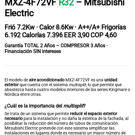
MXZ-4F72VF
R32
–
Mitsubishi
Electric
Frió 7.2Kw · Calor 8.6Kw · A++/A+ Frigorías
6.192
Calorías
7.396
EER
3,90
COP
4,60
Garantía TOTAL 2 Años – COMPRESOR 3 Años ·
Financiación SIN intereses
El modelo de
aire acondicionado
MXZ-4F72VF es una
unidad
exterior
que cuenta con el sistema
multisplit
, lo que permite que
abastezca hasta cuatro modelos interiores de las series Kingmare o
Nórdica entre otras.
¿Cuál es la importancia del
multisplit
?
Se trata de un sistema que permite
reducir el espacio exterior
necesario
para la instalación y no daña la estética de la fachada, al
posibilitar la reducción del número de tubos de comunicación.
Mitsubishi Electric pretende con este sistema simplificar las
instalaciones en lugares donde es necesario un mayor número de