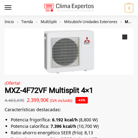
0
Inicio
Tienda
MultiSplit
Mitsubishi Unidades Exteriores
MXZ-4F72VF Multisplit 4×1
»
»
»
»
¡Oferta!
MXZ-4F72VF Multisplit 4×1
2.399,90
€
4.463,69
€
(IVA incluido)
-46%
Características destacadas:
Potencia frigorífica:
6.192 kcal/h
(8,800 W)
Potencia calorífica:
7.396 kcal/h
(10,700 W)
Ratio ahorro energético SEER (frío): 8,13