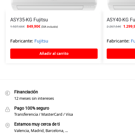
ASY35-KG Fujitsu
ASY40-KG Fuj
849,90
€
1.299,
1.507,66
€
2.267,54
€
(IVA incluido)
Fabricante:
Fujitsu
Fabricante:
Fu
Añadir al carrito
Financiación
12 meses sin intereses
Pago 100% seguro
Transferencia / MasterCard / Visa
Estamos muy cerca de ti
Valencia, Madrid, Barcelona, ...