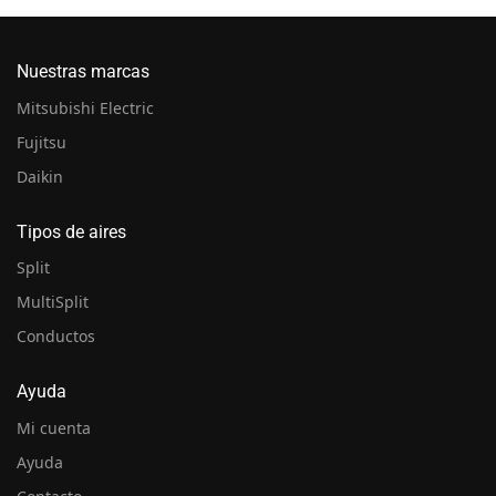
Nuestras marcas
Mitsubishi Electric
Fujitsu
Daikin
Tipos de aires
Split
MultiSplit
Conductos
Ayuda
Mi cuenta
Ayuda