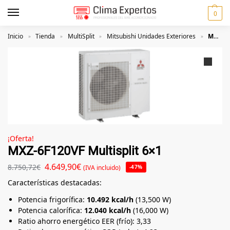
0
Inicio
Tienda
MultiSplit
Mitsubishi Unidades Exteriores
MXZ-6F120VF Multisplit 6×1
»
»
»
»
¡Oferta!
MXZ-6F120VF Multisplit 6×1
4.649,90
€
8.750,72
€
(IVA incluido)
-47%
Características destacadas:
Potencia frigorífica:
10.492 kcal/h
(13,500 W)
Potencia calorífica:
12.040 kcal/h
(16,000 W)
Ratio ahorro energético EER (frío): 3,33