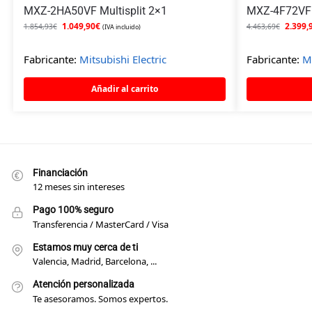
MXZ-2HA50VF Multisplit 2×1
MXZ-4F72VF M
1.049,90
€
2.399,
1.854,93
€
4.463,69
€
(IVA incluido)
Fabricante:
Mitsubishi Electric
Fabricante:
Mi
Añadir al carrito
Financiación
12 meses sin intereses
Pago 100% seguro
Transferencia / MasterCard / Visa
Estamos muy cerca de ti
Valencia, Madrid, Barcelona, ...
Atención personalizada
Te asesoramos. Somos expertos.