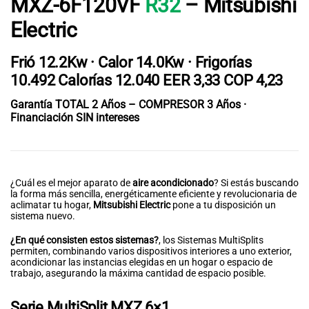
MXZ-6F120VF
R32
–
Mitsubishi
Electric
Frió 12.2Kw · Calor 14.0Kw · Frigorías
10.492
Calorías
12.040
EER
3,33
COP
4,23
Garantía TOTAL 2 Años – COMPRESOR 3 Años ·
Financiación SIN intereses
¿Cuál es el mejor aparato de
aire acondicionado
? Si estás buscando
la forma más sencilla, energéticamente eficiente y revolucionaria de
aclimatar tu hogar,
Mitsubishi Electric
pone a tu disposición un
sistema nuevo.
¿En qué consisten estos sistemas?
, los Sistemas MultiSplits
permiten, combinando varios dispositivos interiores a uno exterior,
acondicionar las instancias elegidas en un hogar o espacio de
trabajo, asegurando la máxima cantidad de espacio posible.
Serie MultiSplit MXZ 6×1