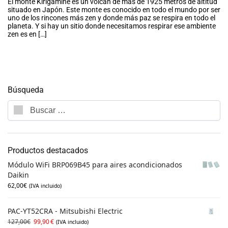
El monte Kirigamine es un volcán de más de 1925 metros de altitud
situado en Japón. Este monte es conocido en todo el mundo por ser
uno de los rincones más zen y donde más paz se respira en todo el
planeta. Y si hay un sitio donde necesitamos respirar ese ambiente
zen es en […]
Búsqueda
Productos destacados
Módulo WiFi BRP069B45 para aires acondicionados
Daikin
62,00
€
(IVA incluido)
PAC-YT52CRA - Mitsubishi Electric
127,00
€
99,90
€
(IVA incluido)