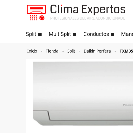
Split
MultiSplit
Conductos
Man
Inicio
Tienda
Split
Daikin Perfera
TXM35
»
»
»
»