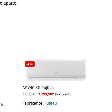
lo aparte.
-43%
ASY40-KG Fujitsu
1.299,90
€
2.267,54
€
(IVA incluido)
Fabricante:
Fujitsu
ric