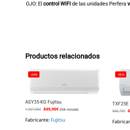
OJO: El
control WIFI
de las unidades Perfera
v
Productos relacionados
-44%
-36%
ASY35-KG Fujitsu
TXF25E 
849,90
€
1.507,66
€
(IVA incluido)
6
966,79
€
Fabricante:
Fujitsu
Fabrica