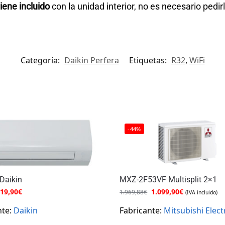
iene incluido
con la unidad interior, no es necesario pedir
Categoría:
Daikin Perfera
Etiquetas:
R32
,
WiFi
-44%
Daikin
MXZ-2F53VF Multisplit 2×1
19,90
€
1.099,90
€
1.969,88
€
(IVA incluido)
nte:
Daikin
Fabricante:
Mitsubishi Elect