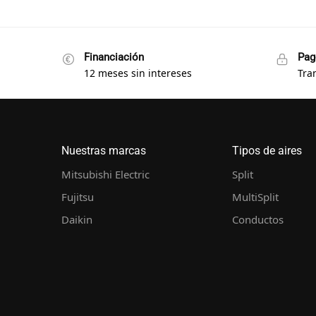
Financiación
Pag
12 meses sin intereses
Tra
Nuestras marcas
Tipos de aires
Mitsubishi Electric
Split
Fujitsu
MultiSplit
Daikin
Conductos