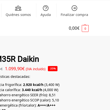
Quiénes somos
Ayuda
Finalizar compra
0,00
€
0
35R Daikin
1.099,90
€
6
€
(IVA incluido)
-35%
ísticas destacadas:
ia frigorífica:
2.920 kcal/h
(3,400 W)
ia calorífica:
3.440 kcal/h
(4,000 W)
ahorro energético SEER (frío): 8,51
ahorro energético SCOP (calor): 5,10
energética (frío/calor):
A+++
/
A+++