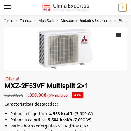
0
Inicio
Tienda
MultiSplit
Mitsubishi Unidades Exteriores
MXZ-2F53VF Multisplit 2×1
»
»
»
»
¡Oferta!
MXZ-2F53VF Multisplit 2×1
1.099,90
€
1.969,88
€
(IVA incluido)
-44%
Características destacadas:
Potencia frigorífica:
4.558 kcal/h
(5,600 W)
Potencia calorífica:
5.504 kcal/h
(7,000 W)
Ratio ahorro energético SEER (frío): 8,63