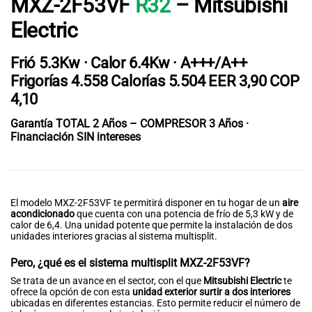
MXZ-2F53VF
R32
–
Mitsubishi
Electric
Frió 5.3Kw · Calor 6.4Kw · A+++/A++
Frigorías
4.558
Calorías
5.504
EER
3,90
COP
4,10
Garantía TOTAL 2 Años – COMPRESOR 3 Años ·
Financiación SIN intereses
El modelo MXZ-2F53VF te permitirá disponer en tu hogar de un
aire
acondicionado
que cuenta con una potencia de frío de 5,3 kW y de
calor de 6,4. Una unidad potente que permite la instalación de dos
unidades interiores gracias al sistema multisplit.
Pero, ¿qué es el sistema multisplit MXZ-2F53VF?
Se trata de un avance en el sector, con el que
Mitsubishi Electric
te
ofrece la opción de con esta
unidad exterior surtir a dos interiores
ubicadas en diferentes estancias. Esto permite reducir el número de