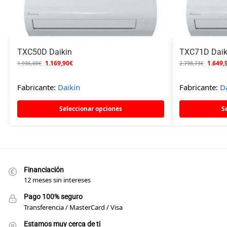
TXC50D Daikin
TXC71D Daik
1.169,90
€
1.649,
1.936,00
€
2.798,73
€
Fabricante:
Daikin
Fabricante:
D
Seleccionar opciones
S
Financiación
12 meses sin intereses
Pago 100% seguro
Transferencia / MasterCard / Visa
Estamos muy cerca de ti