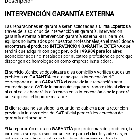
Descripción
INTERVENCIÓN GARANTÍA EXTERNA
Las reparaciones en garantía serán solicitadas a
Clima Expertos
a
través de la solicitud de intervención en garantía, intervención
garantía externa o intervención garantía externa RITE para los
equipos no instalados por nuestros profesionales en el menú donde
encontrará el producto
INTERVENCION GARANTÍA
EXTERNA
que
tendrá que adquirir con pago previo de
199,90€
para los aires
acondicionados no instalados por nuestros profesionales pero que
dispongan de homologación como empresa instaladora.
El servicio técnico se desplazará a su domicilio y verifica que es un
problema en
GARANTÍA
en el caso que la intervención NO
corresponda a una
GARANTÍA
el coste de la intervención será
estimado por el SAT de
la marca del
equipo
y transmitido al cliente
al cual se le abonará la diferencia en la intervención o se le pasará
un cargo con el importe restante.
El cliente que no satisfaga la cuantía no cubierta por la retención
previa a la intervención del SAT oficial perderá los derechos de
garantía del producto.
Si la reparación entra en
GARANTÍA
por problemas del producto, la
incidencia se repara sin ningún coste para el cliente y además, en
este caso, se abonará el importe abonado previamente a la