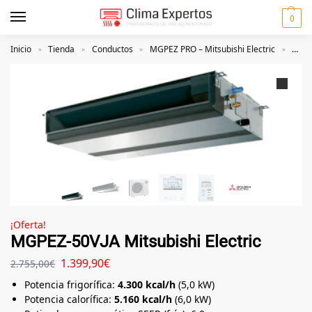
0
Inicio
Tienda
Conductos
MGPEZ PRO – Mitsubishi Electric
MGPE
»
»
»
»
¡Oferta!
MGPEZ-50VJA Mitsubishi Electric
1.399,90
€
2.755,00
€
Potencia frigorífica:
4.300 kcal/h
(5,0 kW)
Potencia calorífica:
5.160 kcal/h
(6,0 kW)