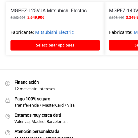
MGPEZ-125VJA Mitsubishi Electric
MGPEZ-140VJA
2.649,90
€
3.349,
5.262,29
€
6.696,14
€
Fabricante:
Mitsubishi Electric
Fabricante:
Mi
Seleccionar opciones
S
Financiación
12 meses sin intereses
Pago 100% seguro
Transferencia / MasterCard / Visa
Estamos muy cerca de ti
Valencia, Madrid, Barcelona, ...
Atención personalizada
Te asesoramos. Somos expertos.