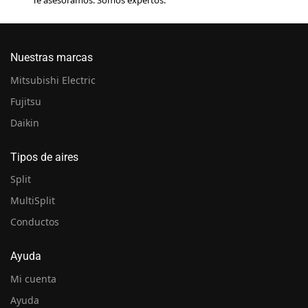
Nuestras marcas
Mitsubishi Electric
Fujitsu
Daikin
Tipos de aires
Split
MultiSplit
Conductos
Ayuda
Mi cuenta
Ayuda