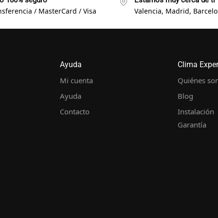
o 100% seguro
Estamos muy cerca de ti
nsferencia / MasterCard / Visa
Valencia, Madrid, Barcelon
Ayuda
Clima Expe
Mi cuenta
Quiénes so
Ayuda
Blog
Contacto
Instalación
Garantía