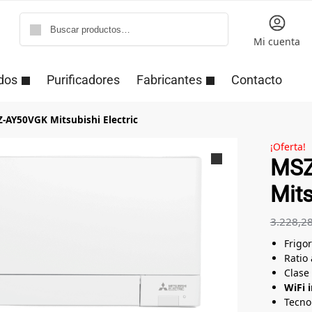
Buscar
Mi cuenta
dos
Purificadores
Fabricantes
Contacto
-AY50VGK Mitsubishi Electric
¡Oferta!
MSZ
Mits
3.228,2
Frigor
Ratio
Clase 
WiFi 
Tecnol