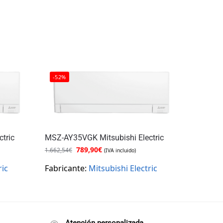
-52%
tric
MSZ-AY35VGK Mitsubishi Electric
789,90
€
1.662,54
€
(IVA incluido)
ric
Fabricante:
Mitsubishi Electric