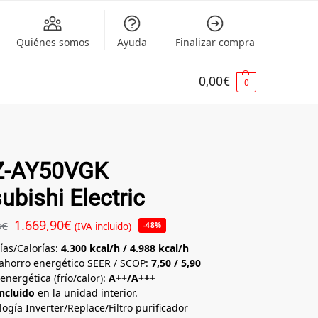
Quiénes somos
Ayuda
Finalizar compra
0,00
€
0
-AY50VGK
ubishi Electric
1.669,90
€
8
€
(IVA incluido)
-48%
ías/Calorías:
4.300 kcal/h /
4.988
kcal/h
 ahorro energético SEER / SCOP:
7,50 /
5,90
energética (frío/calor):
A++/A+++
incluido
en la unidad interior.
ogía Inverter/Replace/Filtro purificador