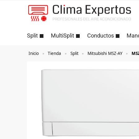
Split
MultiSplit
Conductos
Man
Inicio
Tienda
Split
Mitsubishi MSZ-AY
MSZ
»
»
»
»