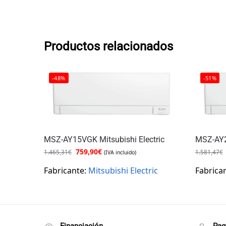
Productos relacionados
-48%
-51%
MSZ-AY15VGK Mitsubishi Electric
MSZ-AY2
759,90
€
1.465,31
€
1.581,47
€
(IVA incluido)
Fabricante:
Mitsubishi Electric
Fabrica