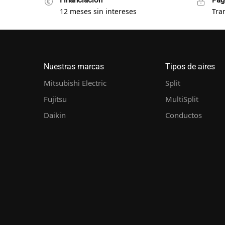
Financiación
Pag
12 meses sin intereses
Tra
Nuestras marcas
Tipos de aires
Mitsubishi Electric
Split
Fujitsu
MultiSplit
Daikin
Conductos