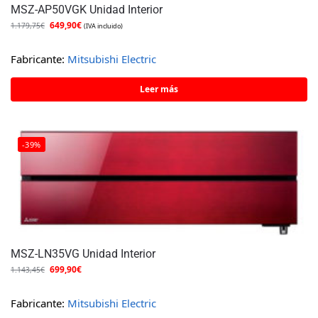
MSZ-AP50VGK Unidad Interior
649,90
€
1.179,75
€
(IVA incluido)
Fabricante:
Mitsubishi Electric
Leer más
-39%
MSZ-LN35VG Unidad Interior
699,90
€
1.143,45
€
Fabricante:
Mitsubishi Electric