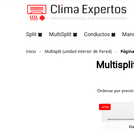
Split
MultiSplit
Conductos
Man
Inicio
Multisplit (unidad interior de Pared)
Página
»
»
Multispli
-45%
Ou