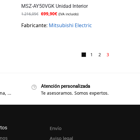
MSZ-AY50VGK Unidad Interior
699,90
€
1.216,05
€
(IVA incluido)
Fabricante:
Mitsubishi Electric
1
2
3
Atención personalizada
a, ...
Te asesoramos. Somos expertos.
rtos
Envío
mos
Aviso legal