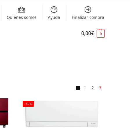
Quiénes somos
Ayuda
Finalizar compra
0,00
€
0
1
2
3
-42%