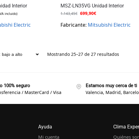
ad Interior
MSZ-LN35VG Unidad Interior
699,90
€
1.143,45
€
IVA incluido)
bishi Electric
Fabricante:
Mitsubishi Electric
Mostrando 25–27 de 27 resultados
o 100% seguro
Estamos muy cerca de ti
nsferencia / MasterCard / Visa
Valencia, Madrid, Barcelon
Ayuda
Clima Expe
Mi cuenta
Quiénes so