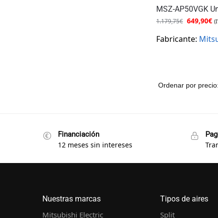
MSZ-AP50VGK Unid
649,90
€
1.179,75
€
(
Fabricante:
Mitsu
Financiación
Pag
12 meses sin intereses
Tra
Nuestras marcas
Tipos de aires
Mitsubishi Electric
Split