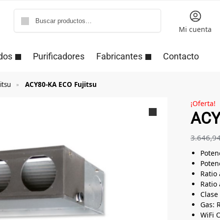
Buscar
Mi cuenta
dos
Purificadores
Fabricantes
Contacto
itsu
ACY80-KA ECO Fujitsu
»
¡Oferta!
ACY
3.646,9
Potenc
Potenc
Ratio 
Ratio 
Clase 
Gas: 
WiFi 