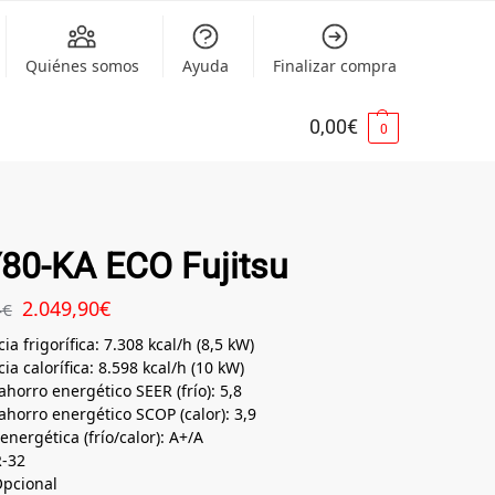
Quiénes somos
Ayuda
Finalizar compra
0,00
€
0
80-KA ECO Fujitsu
2.049,90
€
4
€
ia frigorífica: 7.308 kcal/h (8,5 kW)
ia calorífica: 8.598 kcal/h (10 kW)
ahorro energético SEER (frío): 5,8
ahorro energético SCOP (calor): 3,9
energética (frío/calor): A+/A
R-32
Opcional