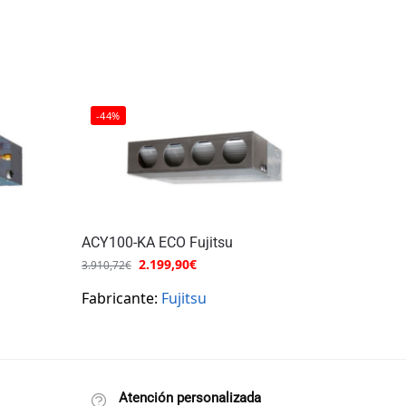
-44%
ACY100-KA ECO Fujitsu
2.199,90
€
3.910,72
€
Fabricante:
Fujitsu
Atención personalizada