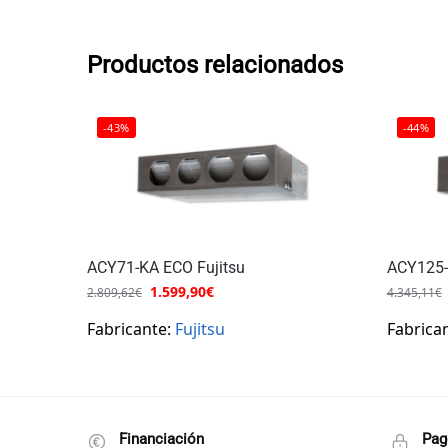
Productos relacionados
-43%
-44%
ACY71-KA ECO Fujitsu
ACY125-
1.599,90
€
2.809,62
€
4.345,11
€
Fabricante:
Fujitsu
Fabrica
Financiación
Pag