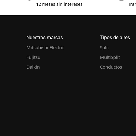
12 meses sin intereses
Tra
Nuestras marcas
Tipos de aires
Mitsubishi Electric
Split
Fujitsu
MultiSplit
Daikin
Conductos